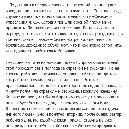
– По два часа в очереди сидели, в последний раз мне даже
валидол пришлось пить, – рассказывает он. – Полгода назад
случайно узнали, что есть паспортный стол у «Северного
управления ЖКС». Сегодня пришли с женой племянника
прописать. Понравилось, честное слово! Во-первых, мало
народу, во-вторых – чисто, аккуратно, и есть где отдохнуть, в
третьих, самое главное – без нервотрепки, специалисты
вежливые, доходчиво объясняют, что и как нужно заполнить.
Благодарность работникам большая!
Пенсионерка Татьяна Александровна Цупрова в паспортный
стол приходит раз в полгода за справкой на субсидии. По ее
словам, работают нормально, хорошо. Собственно, до того
как работает служба, ей дела сильно нет. Это как с
правительством – хорошее то, которого не видно. Пришла, за
минуту получила справку – и свободна. Пожилую женщину
больше волнует, как бы добираться сюда с ул. Ярославского
на автобусе без пересадок, пешком ходить – ноги болят.
В приемном помещении сервисно-регистрационного отдела
немного людей. Оно и понятно, вторник, после обеда, разгар
рабочего дня. Молодой человек приехал ставить на учет
новорожденного ребенка. Женщина собирается продавать