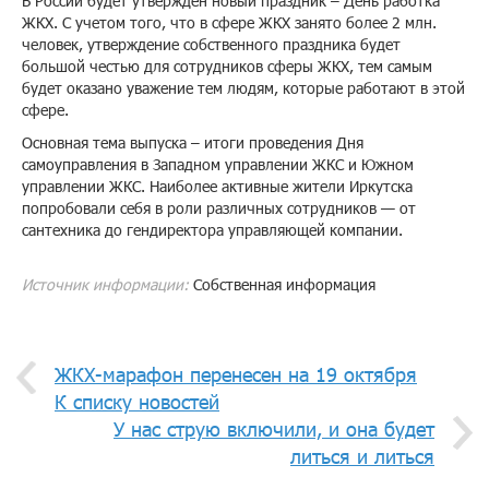
В России будет утвержден новый праздник – День работка
ЖКХ. С учетом того, что в сфере ЖКХ занято более 2 млн.
человек, утверждение собственного праздника будет
большой честью для сотрудников сферы ЖКХ, тем самым
будет оказано уважение тем людям, которые работают в этой
сфере.
Основная тема выпуска – итоги проведения Дня
самоуправления в Западном управлении ЖКС и Южном
управлении ЖКС. Наиболее активные жители Иркутска
попробовали себя в роли различных сотрудников — от
сантехника до гендиректора управляющей компании.
Источник информации:
Собственная информация
ЖКХ-марафон перенесен на 19 октября
К списку новостей
У нас струю включили, и она будет
литься и литься