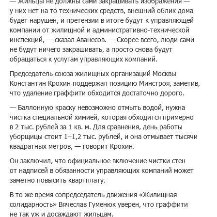
— Жильцы не должны сами закрашивать изображения —
у них нет на то технических средств, внешний облик дома
будет нарушен, и претензии в итоге будут к управляющей
компании от жилищной и административно-технической
инспекций, — сказал Аванесов. — Скорее всего, люди сами
не будут ничего закрашивать, а просто снова будут
обращаться к услугам управляющих компаний.
Председатель союза жилищных организаций Москвы
Константин Крохин поддержал позицию Минстроя, заметив,
что удаление граффити обходится достаточно дорого.
— Баллонную краску невозможно отмыть водой, нужна
чистка специальной химией, которая обходится примерно
в 2 тыс. рублей за 1 кв. м. Для сравнения, день работы
уборщицы стоит 1–1,2 тыс. рублей, и она отмывает тысячи
квадратных метров, — говорит Крохин.
Он заключил, что официальное включение чистки стен
от надписей в обязанности управляющих компаний может
заметно повысить квартплату.
В то же время сопредседатель движения «Жилищная
солидарность» Вячеслав Гуменюк уверен, что граффити
не так уж и досаждают жильцам.