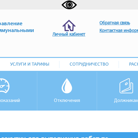
Обратная связь
равление
ммунальными
Контактная инфор
Личный кабинет
УСЛУГИ И ТАРИФЫ
СОТРУДНИЧЕСТВО
РАС
показаний
Отключения
Должника