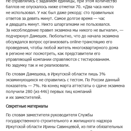
Не справлялись с заданием единицы, при этом количество
баллов не опускалось ниже отметки 70. «Два часа никто
не использовал. У нас был даже рекорд: сто правильных
ответов за девять минут. Самое долгое время — час
и двадцать минут. Никто шпаргалками не пользовался.
За несоблюдение правил экзамена мы никого не выгнали», —
подчеркнул Дамешек. Любопытно, что до начала экзамена
обсуждался вопрос организовать online-трансляцию его
проведения, чтобы любой житель многоквартирного дома
в регионе мог посмотреть, как представители его
управляющей компании справляются с тестированием.
Но задумку так и не реализовали.
По словам Дамешека, в Иркутской области лишь 3%
экзаминующихся не справились с тестом. По России данный
показатель — 7%. На конец марта аттестаты о сдаче экзамена
получили 280 (из 446) первых лиц компаний
и их заместителей.
Секретные материалы
По словам заместителя руководителя Службы
государственного строительного и жилищного надзора
Иркутской области Ирины Савинцевой, из пяти обязательных