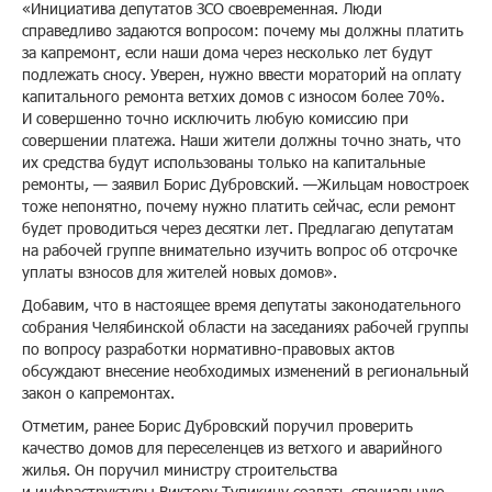
«Инициатива депутатов ЗСО своевременная. Люди
справедливо задаются вопросом: почему мы должны платить
за капремонт, если наши дома через несколько лет будут
подлежать сносу. Уверен, нужно ввести мораторий на оплату
капитального ремонта ветхих домов с износом более 70%.
И совершенно точно исключить любую комиссию при
совершении платежа. Наши жители должны точно знать, что
их средства будут использованы только на капитальные
ремонты, — заявил Борис Дубровский. —Жильцам новостроек
тоже непонятно, почему нужно платить сейчас, если ремонт
будет проводиться через десятки лет. Предлагаю депутатам
на рабочей группе внимательно изучить вопрос об отсрочке
уплаты взносов для жителей новых домов».
Добавим, что в настоящее время депутаты законодательного
собрания Челябинской области на заседаниях рабочей группы
по вопросу разработки нормативно-правовых актов
обсуждают внесение необходимых изменений в региональный
закон о капремонтах.
Отметим, ранее Борис Дубровский поручил проверить
качество домов для переселенцев из ветхого и аварийного
жилья. Он поручил министру строительства
и инфраструктуры Виктору Тупикину создать специальную