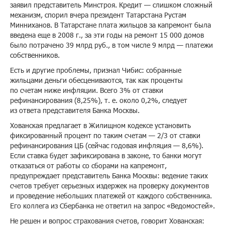
заявил представитель Минстроя. Кредит — слишком сложный
механизм, спорил вчера президент Татарстана Рустам
Минниханов. В Татарстане плата жильцов за капремонт была
введена еще в 2008 г., за эти годы на ремонт 15 000 домов
было потрачено 39 млрд руб., в том числе 9 млрд — платежи
собственников.
Есть и другие проблемы, признал Чибис: собранные
жильцами деньги обесцениваются, так как проценты
по счетам ниже инфляции. Всего 3% от ставки
рефинансирования (8,25%), т. е. около 0,2%, следует
из ответа представителя Банка Москвы.
Хованская предлагает в Жилищном кодексе установить
фиксированный процент по таким счетам — 2/3 от ставки
рефинансирования ЦБ (сейчас годовая инфляция — 8,6%).
Если ставка будет зафиксирована в законе, то банки могут
отказаться от работы со сборами на капремонт,
предупреждает представитель Банка Москвы: ведение таких
счетов требует серьезных издержек на проверку документов
и проведение небольших платежей от каждого собственника.
Его коллега из Сбербанка не ответил на запрос «Ведомостей».
Не решен и вопрос страхования счетов, говорит Хованская: