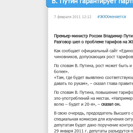
В. Путин гарантирует пар
#ЖКХменяется
7 февраля 2011 12:12
Премьер-министр России Владимир Путин
Разговор шел о проблеме тарифов на Ж
Как сообщает официальный сайт «Единой
чиновников, допускающих рост тарифов
По словам В. Путина, рост может быть 
более».
«Там, где будет выявлено соответствую
давать по рукам», – сказал глава правит
По словам В. Путина, повышение тарифо
зло-употреблений на местах. «Например,
волю – будет и 20-я», –
сказал он.
В свою очередь, председатель Высшего с
специальная комиссия для изучения сит
депутатам будет дано поручение контрол
29 января 2011 г. депутаты разъедутся 