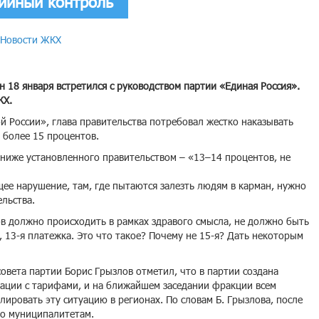
тийный контроль
Новости ЖКХ
 18 января встретился с руководством партии «Единая Россия».
КХ.
 России», глава правительства потребовал жестко наказывать
 более 15 процентов.
и ниже установленного правительством – «13–14 процентов, не
щее нарушение, там, где пытаются залезть людям в карман, нужно
ельства.
в должно происходить в рамках здравого смысла, не должно быть
 13-я платежка. Это что такое? Почему не 15-я? Дать некоторым
овета партии Борис Грызлов отметил, что в партии создана
уации с тарифами, и на ближайшем заседании фракции всем
ировать эту ситуацию в регионах. По словам Б. Грызлова, после
по муниципалитетам.