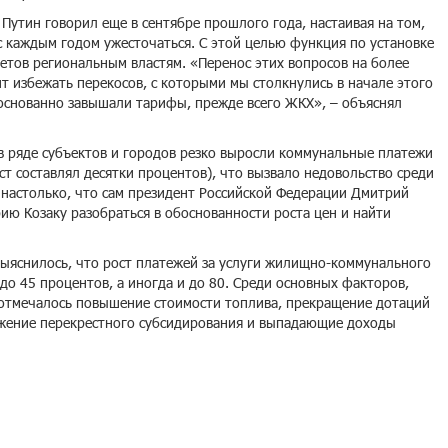
Путин говорил еще в сентябре прошлого года, настаивая на том,
 каждым годом ужесточаться. С этой целью функция по установке
тов региональным властям. «Перенос этих вопросов на более
т избежать перекосов, с которыми мы столкнулись в начале этого
основанно завышали тарифы, прежде всего ЖКХ», – объяснял
в ряде субъектов и городов резко выросли коммунальные платежи
ост составлял десятки процентов), что вызвало недовольство среди
ь настолько, что сам президент Российской Федерации Дмитрий
ю Козаку разобраться в обоснованности роста цен и найти
ыяснилось, что рост платежей за услуги жилищно-коммунального
 до 45 процентов, а иногда и до 80. Среди основных факторов,
 отмечалось повышение стоимости топлива, прекращение дотаций
ижение перекрестного субсидирования и выпадающие доходы