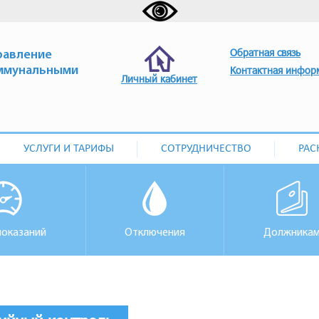
Обратная связь
равление
ммунальными
Контактная инфор
Личный кабинет
УСЛУГИ И ТАРИФЫ
СОТРУДНИЧЕСТВО
РАС
показаний
Отключения
Должника