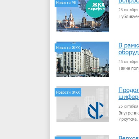
Вопрос
Новости УК
26 октября
Публикуем
В рамк
Новости ЖКХ
оборуд
26 октября
Такие поп
Продол
Новости ЖКХ
шифер
26 октября
Внутренне
Иркутска.
Верхов