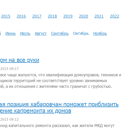
2015
2016
2017
2018
2019
2020
2021
2022
й
Июнь
Июль
Август
Сентябрь
Октябрь
Ноябрь
ом на все руки
 2015 09:17
все чаще жалуются, что квалификация домоуправов, техников и
щиков территорий не соответствует уровню занимаемых
й, а их отношения с жителями часто граничат с грубостью.
ая позиция хабаровчан поможет приблизить
ение капремонта их домов
 2015 09:12
онд капитального ремонта рассказал, как жители МКД могут