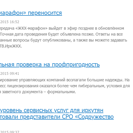
арафон» переносится
 2015 16:52
ередача «ЖКХ-марафон» выйдет в эфир позднее в обновлённом
Точная дата проведения будет объявлена позже. Ответы на все
анные вопросы будут опубликованы, а также вы можете задавать
 ТВ.ИркЖКХ.
ьная проверка на профпригодность
 2015 09:41
зирование управляющих компаний возлагали большие надежды. На
есс лицензирования оказался более чем либеральным, условия для
 заветного документа – формальными.
уровень сервисных услуг для иркутян
товали представители СРО «Содружество
 2015 09:37