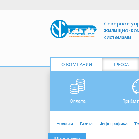
Северное уп
жилищно-ко
системами
О КОМПАНИИ
ПРЕССА
Оплата
Приём 
Новости
Газета
Инфографика
Те