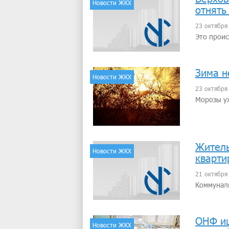
Новости ЖКХ
отнять
23 октября
Это проис
Зима н
Новости ЖКХ
23 октября
Морозы уж
Житель
Новости ЖКХ
кварти
21 октября
Коммуналь
ОНФ ищ
Новости ЖКХ