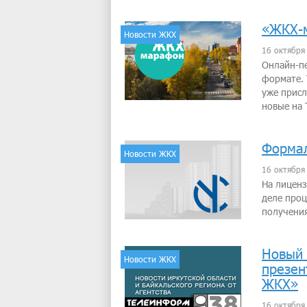
«ЖКХ-м
Новости ЖКХ
16 октября
Онлайн-п
формате. 
уже присл
новые на
Формал
Новости ЖКХ
16 октября
На лицен
деле проц
получения
Новый 
Новости ЖКХ
презен
ЖКХ»
16 октября