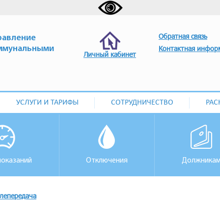
Обратная связь
равление
ммунальными
Контактная инфор
Личный кабинет
УСЛУГИ И ТАРИФЫ
СОТРУДНИЧЕСТВО
РАС
показаний
Отключения
Должника
лепередача