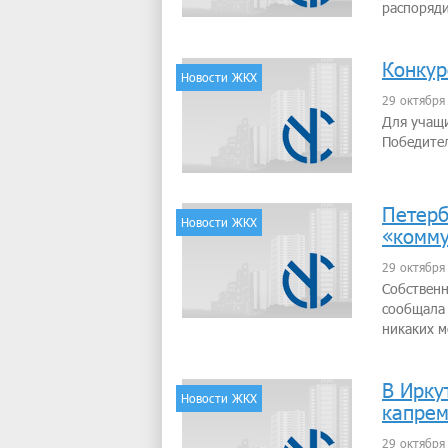
распоряди
Конкур
Новости ЖКХ
29 октября
Для учащи
Победител
Петерб
Новости ЖКХ
«комм
29 октября
Собственн
сообщала 
никаких м
В Ирку
Новости ЖКХ
капрем
29 октября