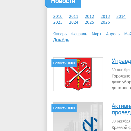
Новости
2010
2011
2012
2013
2014
2023
2024
2025
2026
Январь
Февраль
Март
Апрель
Ма
Декабрь
Управд
Новости ЖКХ
30 октября
Горожане 
даже убор
должносте
Активн
Новости ЖКХ
провед
30 октября
Краевой ф