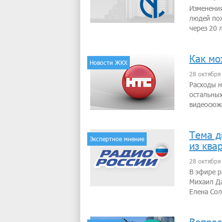
Изменения
людей пож
через 20 
Как мо
Новости ЖКХ
28 октября
Расходы н
остальных
видеосюж
Тема д
Экспертное мнение
из ква
28 октября
В эфире 
Михаил Да
Елена Сол