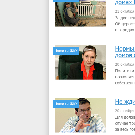
домах 
21 октября
За две не
Общеросс
в городах
Нормы 
Новости ЖКХ
домов 
20 октября
Политики 
позволяет
собственн
Не жди
Новости ЖКХ
20 октября
Для должн
случае тр
за весь го