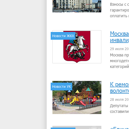
Взносы c 
гарантир
оплатить 
Москва
Новости ЖКХ
инвали
29 июля 20
Москва пр
многодетн
категорий
К ремо
Новости УК
волонт
28 июля 20
Депутаты 
составили