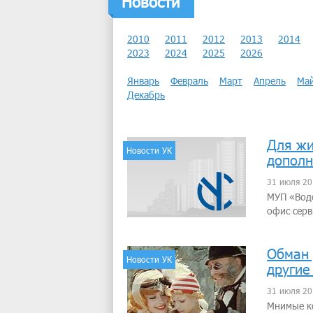
Новости
2010
2011
2012
2013
2014
2023
2024
2025
2026
Январь
Февраль
Март
Апрель
Ма
Декабрь
Для жи
Новости УК
дополн
31 июля 20
МУП «Вод
офис серв
Обман 
Новости УК
другие
31 июля 20
Мнимые ко