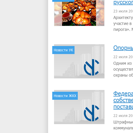
русско
23 июля 20
Архитект
участие в
пирога». 
Опорны
Новости УК
22 июля 20
Одним из 
осуществл
охраны об
Федера
Новости ЖКХ
собств
постав
22 июля 20
Штрафные
коммунал