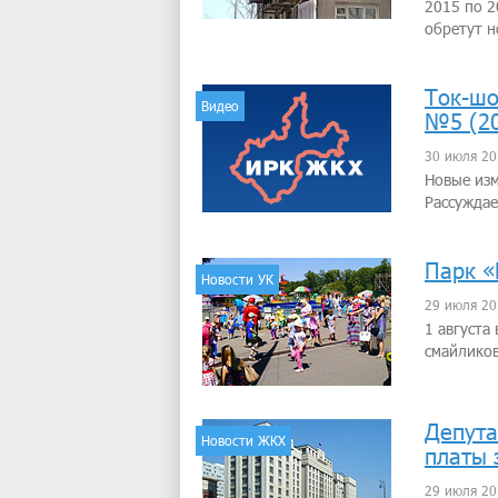
2015 по 2
обретут н
Ток-шо
Видео
№5 (2
30 июля 20
Новые из
Рассуждае
Парк «
Новости УК
29 июля 20
1 августа
смайликов
Депута
Новости ЖКХ
платы 
29 июля 20