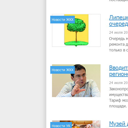
Липецк
Новости ЖКХ
очеред
24 июля 20
Очередь 
ремонта д
только в 
Вводит
Новости ЖКХ
регион
24 июля 20
Законопро
имущества
Тариф мож
площади.
Музей 
Новости УК