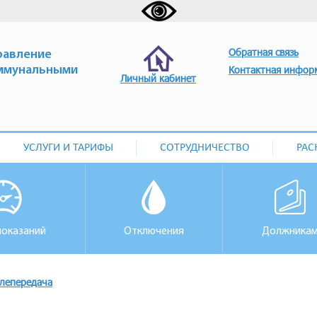
Обратная связь
равление
ммунальными
Контактная инфор
Личный кабинет
УСЛУГИ И ТАРИФЫ
СОТРУДНИЧЕСТВО
РАС
показаний
Отключения
Должника
лепередача