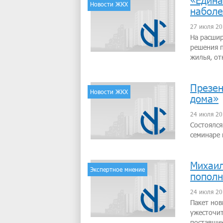
«Едина
Новости ЖКХ
наболе
27 июля 20
На расшир
решения п
жилья, от
Презен
Новости ЖКХ
дома»
24 июля 20
Состоялся
семинаре 
Михаил
Экспертное мнение
пополн
24 июля 20
Пакет нов
ужесточи
поставщи