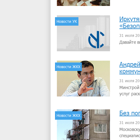
Иркутя
Новости УК
«Безоп
31 июля 20
Давайте в
Андрей
Новости ЖКХ
коммун
31 июля 20
Минстрой 
услуг рас
Без по
Новости ЖКХ
31 июля 20
Московску
специалис