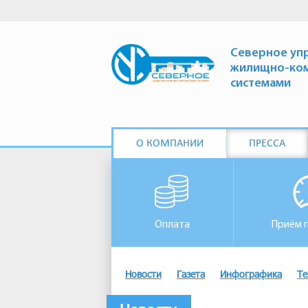
Северное уп
жилищно-ко
системами
О КОМПАНИИ
ПРЕССА
Оплата
Приём 
Новости
Газета
Инфографика
Те